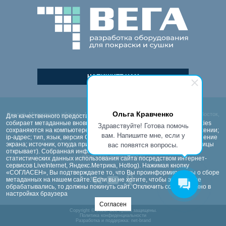
НАПИШИТЕ НАМ
КОНТАКТЫ
Ольга Кравченко
Россия, Московская область, Щелковский район, д. Огуднево, территория Восток,
Для качественного предоставления услуг, сайт vega-engineering.ru
строение 7
собирает метаданные вновь зашедших пользователей. Файлы cookies
Здравствуйте! Готова помочь
сохраняются на компьютере пользователя (сведения о местоположении;
+7 (499) 39-77-123
вам. Напишите мне, если у
ip-адрес; тип, язык, версия ОС и браузера; тип устройства и разрешение
вас появятся вопросы.
экрана; источник, откуда пришел на сайт пользователь; какие страницы
+7 (926) 399-87-00
открывает). Собранная информация используется для обработки
info@vega-engineering.ru
статистических данных использования сайта посредством интернет-
сервисов LiveInternet, Яндекс.Метрика, Hotlog). Нажимая кнопку
«СОГЛАСЕН», Вы подтверждаете то, что Вы проинформированы о сборе
метаданных на нашем сайте. Если вы не хотите, чтобы эти данные
обрабатывались, то должны покинуть сайт. Отключить cookies можно в
настройках браузера
Согласен
Copyright © 2026. Все права защищены.
Политика конфиденциальности
Разработка и поддержка:
net-
b
ran
d